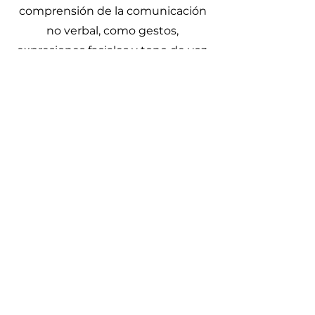
comprensión de la comunicación
no verbal, como gestos,
expresiones faciales y tono de voz,
a través de estrategias clínicas que
promueven una comunicación
efectiva y adecuada en contextos
sociales.